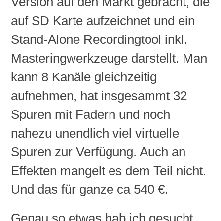
Version auf den Markt gebracht, die
auf
SD
Karte aufzeichnet und ein
Stand-Alone
Recordingtool
inkl.
Masteringwerkzeuge
darstellt. Man
kann 8 Kanäle gleichzeitig
aufnehmen, hat
insgesammt
32
Spuren mit
Fadern
und noch
nahezu unendlich viel virtuelle
Spuren zur Verfügung. Auch an
Effekten mangelt es dem Teil nicht.
Und das für ganze
ca
540 €.
Genau so etwas hab ich gesucht.