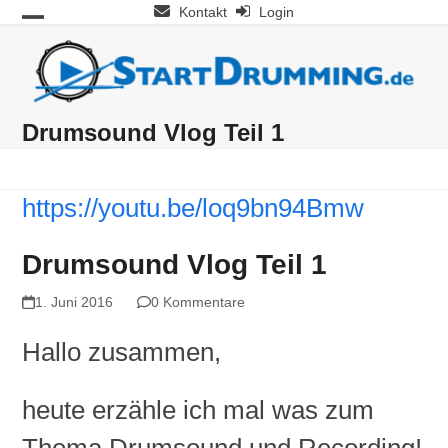
Skip
Kontakt
Login
Open
Close
to
mobile
mobile
content
menu
menu
Drumsound Vlog Teil 1
https://youtu.be/loq9bn94Bmw
Drumsound Vlog Teil 1
1. Juni 2016
0 Kommentare
Hallo zusammen,
heute erzähle ich mal was zum