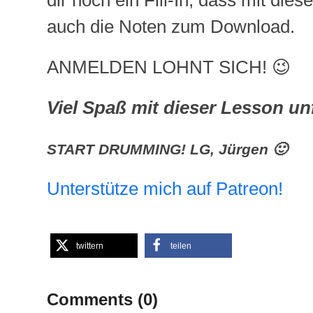
dir noch ein Fill-In, dass mit dies
auch die Noten zum Download.
ANMELDEN LOHNT SICH! 😉
Viel Spaß mit dieser Lesson u
START DRUMMING! LG, Jürgen 🙂
Unterstütze mich auf Patreon!
twittern
teilen
Comments (0)