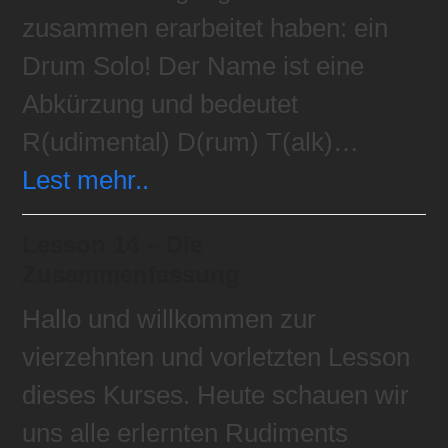
zusammen erarbeitet haben: ein
Drum Solo! Der Name ist eine
Abkürzung und bedeutet
R(udimental) D(rum) T(alk)…
Lest mehr..
Lesson 14 – Die
Zusammenfassung
Hallo und willkommen zur
vierzehnten und vorletzten Lesson
dieses Kurses. Heute schauen wir
uns alle erlernten Rudiments