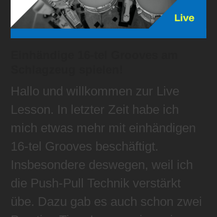
Einhändige 16-tel Grooves am
Schlagzeug spielen!
Hallo und willkommen zur Live
Lesson. In letzter Zeit habe ich
mich etwas mehr mit einhändigen
16-tel Grooves beschäftigt.
Insbesondere deswegen, weil ich
die Push-Pull Technik verstärkt
übe. Dazu gab es auch schon zwei