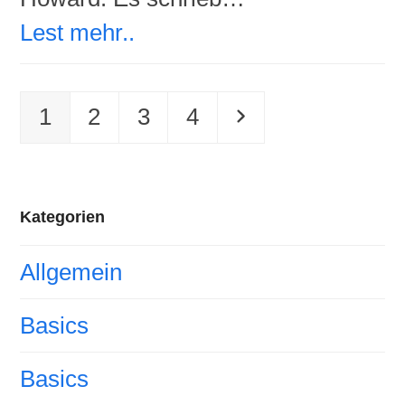
Lest mehr..
Seite
Seite
Seite
Seite
Vorwärts
1
2
3
4
Kategorien
Allgemein
Basics
Basics