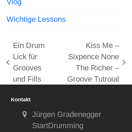
Vlog
Wichtige Lessons
Ein Drum
Kiss Me –
Lick für
Sixpence None
vorheriger
Nächster
Grooves
The Richer –
Beitrag:
Beitrag:
und Fills
Groove Tutroial
Kontakt
Jürgen Gradenegger
StartDrumming