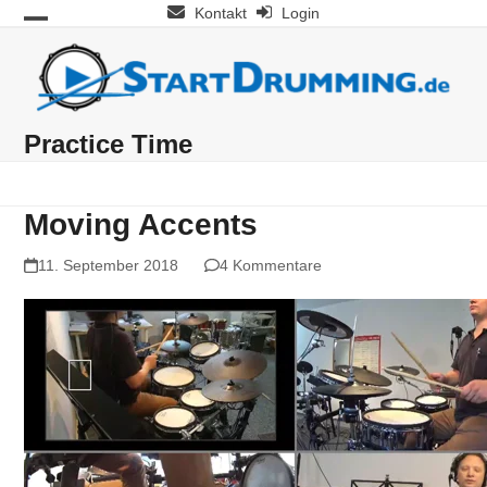
Skip
Kontakt
Login
Open
Close
to
mobile
mobile
content
menu
menu
Practice Time
Moving Accents
11. September 2018
4 Kommentare