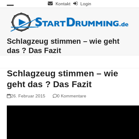
Skip
Kontakt
Login
Open
Close
to
mobile
mobile
content
menu
menu
Schlagzeug stimmen – wie geht
das ? Das Fazit
Schlagzeug stimmen – wie
geht das ? Das Fazit
26. Februar 2015
0 Kommentare