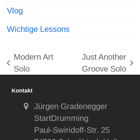
Vlog
Wichtige Lessons
Modern Art
Just Another
vorheriger
Nächster
Solo
Groove Solo
Beitrag:
Beitrag:
Kontakt
Jürgen Gradenegger
StartDrumming
Paul-Swiridoff-Str. 25