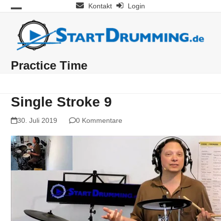
Skip
Kontakt
Login
Open
Close
to
mobile
mobile
content
menu
menu
Practice Time
Single Stroke 9
30. Juli 2019
0 Kommentare