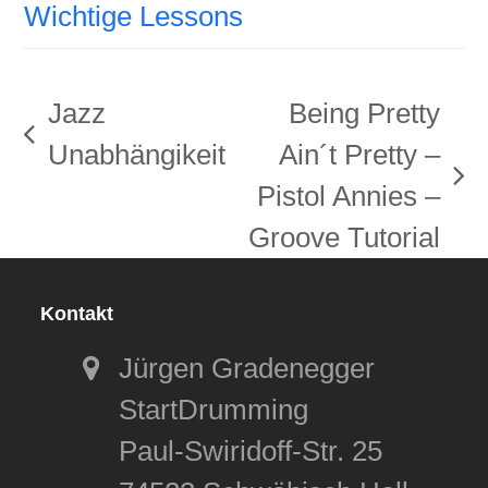
Wichtige Lessons
Jazz
Being Pretty
vorheriger
Unabhängikeit
Ain´t Pretty –
Beitrag:
Nächster
Pistol Annies –
Beitrag:
Groove Tutorial
Kontakt
Jürgen Gradenegger
StartDrumming
Paul-Swiridoff-Str. 25