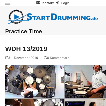
Skip
Kontakt
Login
Open
Close
to
mobile
mobile
content
menu
menu
Practice Time
WDH 13/2019
31. Dezember 2019
0 Kommentare