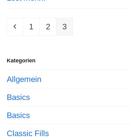
Vorheriger
Seite
Seite
Seite
1
2
3
Kategorien
Allgemein
Basics
Basics
Classic Fills