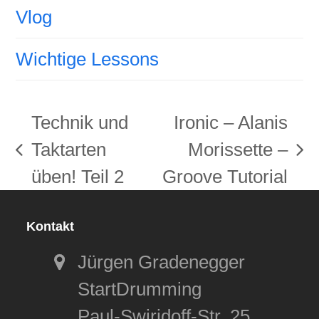
Vlog
Wichtige Lessons
Technik und
Ironic – Alanis
Taktarten
Morissette –
vorheriger
Nächster
üben! Teil 2
Groove Tutorial
Beitrag:
Beitrag:
Kontakt
Jürgen Gradenegger
StartDrumming
Paul-Swiridoff-Str. 25