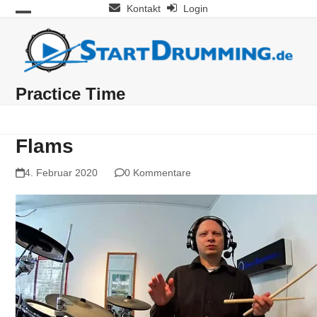
Skip
Kontakt
Login
Open
Close
to
mobile
mobile
content
menu
menu
Practice Time
Flams
4. Februar 2020
0 Kommentare