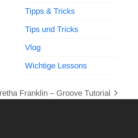
Tipps & Tricks
Tips und Tricks
Vlog
Wichtige Lessons
etha Franklin – Groove Tutorial