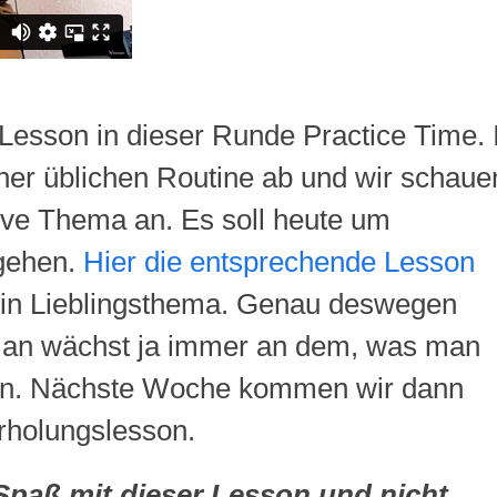
Lesson
in dieser Runde
Practice
Time. 
ner üblichen Routine ab und wir schaue
ove Thema an. Es soll heute um
gehen.
Hier die entsprechende
Lesson
 mein Lieblingsthema. Genau deswegen
 Man wächst ja immer an dem, was man
ten. Nächste Woche kommen wir dann
rholungslesson.
 Spaß mit dieser Lesson und nicht