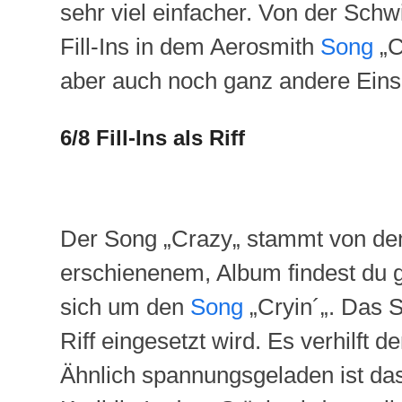
sehr viel einfacher. Von der Schwi
Fill-Ins
in dem
Aerosmith
Song
„
C
aber auch noch ganz andere Eins
6/8
Fill-Ins
als Riff
Der Song
„
Crazy
„
stammt von d
erschienenem, Album findest du g
sich um den
Song
„
Cryin
´
„
. Das 
Riff eingesetzt wird. Es verhilft 
Ähnlich spannungsgeladen ist da