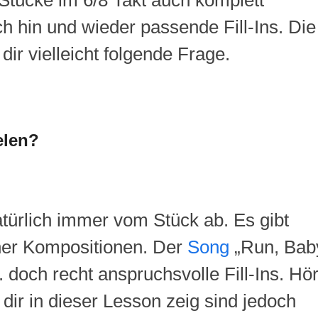
 Stücke im 6/8 Takt auch komplett
uch hin und wieder passende
Fill-Ins.
Die
dir vielleicht folgende Frage.
elen?
natürlich immer vom Stück ab. Es gibt
her Kompositionen. Der
Song
„
Run, Bab
.
doch recht anspruchsvolle
Fill-Ins.
Hö
 dir in dieser
Lesson
zeig sind jedoch