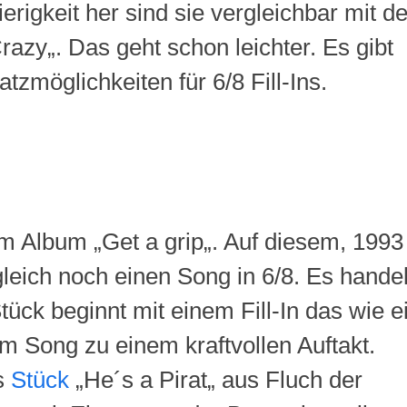
erigkeit her sind sie vergleichbar mit d
razy
„
. Das geht schon leichter. Es gibt
atzmöglichkeiten für 6/8
Fill-Ins.
em Album
„
Get
a
grip
„
. Auf diesem, 1993
leich noch einen Song in 6/8. Es handel
Stück beginnt mit einem
Fill-In
das wie e
dem Song zu einem kraftvollen Auftakt.
s
Stück
„
He´s a Pirat
„
aus Fluch der