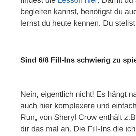
findest die
Lesson
hier
. Damit du
begleiten kannst, benötigst du a
lernst du heute kennen. Du stellst 
Sind 6/8
Fill-Ins
schwierig zu spi
Nein, eigentlich nicht! Es hängt 
auch hier komplexere und einfac
Run
„
von
Sheryl
Crow
enthält
z.B
dir das mal an. Die
Fill-Ins
die ich