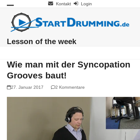
Skip
Kontakt
Login
Open
Close
to
mobile
mobile
content
menu
menu
Lesson of the week
Wie man mit der Syncopation
Grooves baut!
27. Januar 2017
2 Kommentare